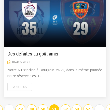
Des défaites au goût amer...
06/02/2023
Notre N1 s'incline à Bourgoin 35-29, dans la même journée
notre réserve s'est i...
VOIR PLUS
...
48
49
50
51
52
53
54
...