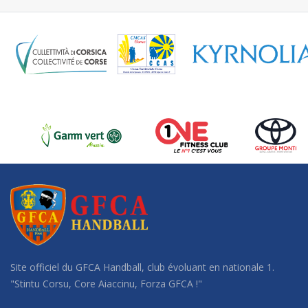
Site officiel du GFCA Handball, club évoluant en nationale 1.
"Stintu Corsu, Core Aiaccinu, Forza GFCA !"