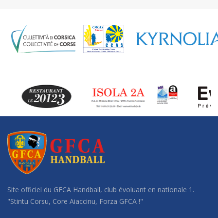
Site officiel du GFCA Handball, club évoluant en nationale 1.
"Stintu Corsu, Core Aiaccinu, Forza GFCA !"