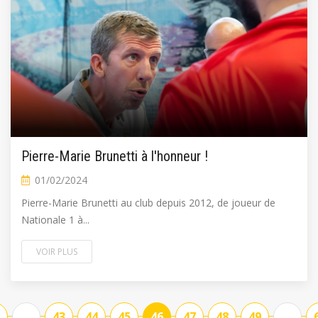
Pierre-Marie Brunetti à l'honneur !
01/02/2024
Pierre-Marie Brunetti au club depuis 2012, de joueur de
Nationale 1 à...
VOIR PLUS
...
43
44
45
46
47
48
49
...