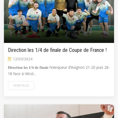
Direction les 1/4 de finale de Coupe de France !
12/03/2024
𝐃𝐢𝐫𝐞𝐜𝐭𝐢𝐨𝐧 𝐥𝐞𝐬 𝟏/𝟒 𝐝𝐞 𝐟𝐢𝐧𝐚𝐥𝐞 !Vainqueur d’Avignon 21-20 puis 26-
18 face à Vitrol...
VOIR PLUS