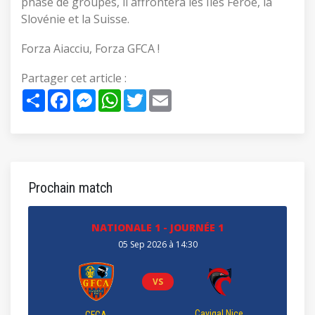
phase de groupes, il affrontera les Îles Féroé, la
Slovénie et la Suisse.
Forza Aiacciu, Forza GFCA !
Partager cet article :
Share
Facebook
Messenger
WhatsApp
Twitter
Email
Prochain match
NATIONALE 1 - JOURNÉE 1
05 Sep 2026 à 14:30
VS
Cavigal Nice